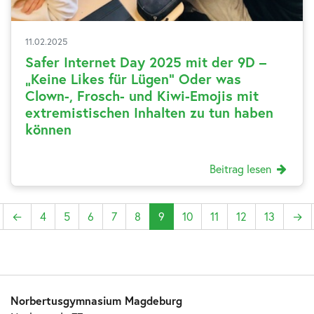
11.02.2025
Safer Internet Day 2025 mit der 9D –
„Keine Likes für Lügen“ Oder was
Clown-, Frosch- und Kiwi-Emojis mit
extremistischen Inhalten zu tun haben
können
Beitrag lesen
←
4
5
6
7
8
9
10
11
12
13
→
Norbertusgymnasium Magdeburg