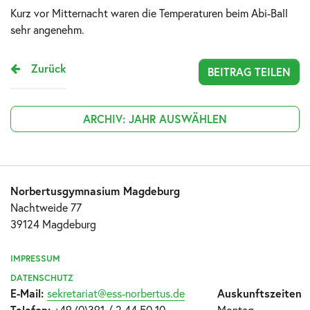
Kurz vor Mitternacht waren die Temperaturen beim Abi-Ball
sehr angenehm.
Zurück
BEITRAG TEILEN
ARCHIV: JAHR AUSWÄHLEN
Norbertusgymnasium Magdeburg
Nachtweide 77
39124 Magdeburg
IMPRESSUM
DATENSCHUTZ
E-Mail:
sekretariat@ess-norbertus.de
Auskunftszeiten
Telefon:
+49 (0)391 / 2 44 50 10
Montag –