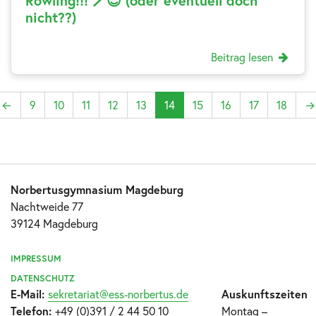
Rowling!!! 🪄😊 (oder eventuell doch
nicht??)
Beitrag lesen
←
9
10
11
12
13
14
15
16
17
18
→
Norbertusgymnasium Magdeburg
Nachtweide 77
39124 Magdeburg
IMPRESSUM
DATENSCHUTZ
E-Mail:
sekretariat@ess-norbertus.de
Auskunftszeiten
Telefon:
+49 (0)391 / 2 44 50 10
Montag –