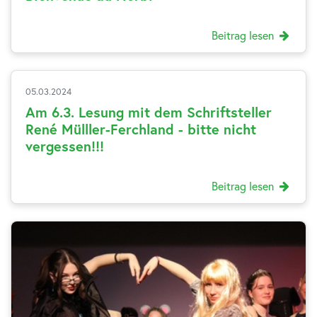
Beitrag lesen
05.03.2024
Am 6.3. Lesung mit dem Schriftsteller
René Mülller-Ferchland - bitte nicht
vergessen!!!
Beitrag lesen