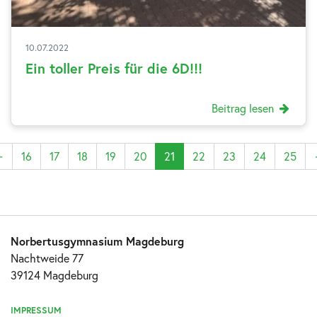
10.07.2022
Ein toller Preis für die 6D!!!
Beitrag lesen
←
16
17
18
19
20
21
22
23
24
25
Norbertusgymnasium Magdeburg
Nachtweide 77
39124 Magdeburg
IMPRESSUM